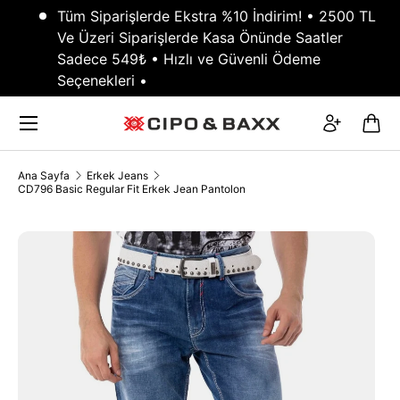
Tüm Siparişlerde Ekstra %10 İndirim! • 2500 TL
GEÇ
Ve Üzeri Siparişlerde Kasa Önünde Saatler
Sadece 549₺ • Hızlı ve Güvenli Ödeme
Seçenekleri •
Menü
Giriş
Sep
Ana Sayfa
Erkek Jeans
CD796 Basic Regular Fit Erkek Jean Pantolon
TRANSLATION MISSING: TR.ACCESSIBILITY.SKIP_TO_PRODUCT_INFO