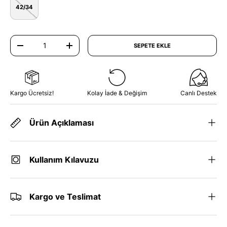
42/34
Adet
SEPETE EKLE
TRANSLATION MISSING: TR.CART.ITEMS.DECREASE_QUANTITY
TRANSLATION MISSING: TR.CART.ITEMS.INCREASE_QUA
Kargo Ücretsiz!
Kolay İade & Değişim
Canlı Destek
Ürün Açıklaması
Kullanım Kılavuzu
Kargo ve Teslimat