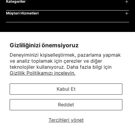
Kategoriler
Aydınlatma Metni
Müşteri Hizmetleri
Erkek
Garanti ve İade Koşulları
İletişim
Kadın
Gizlilik ve Güvenlik
Kabul edilen ödeme yöntemleri
İade ve Değişim
Excellent
Çocuk
Kullanım Koşulları
Gizliliğinizi önemsiyoruz
Sıkça Sorulan Sorular
İletişim
Saklama ve İmha Politikası
Deneyiminizi kişiselleştirmek, pazarlama yapmak
ve analiz toplamak için çerezler ve diğer
Blog
Satış Sözleşmesi
teknolojiler kullanıyoruz. Daha fazla bilgi için
Gizlilik Politikamızı inceleyin.
Teslimat Koşulları
Üyelik Sözleşmesi
Kabul Et
© 2026
Cipo & Baxx
.
EcomMinds
Tarafından Desteklenmektedir.
Reddet
Aydınlatma Metni
Garanti ve İade Koşulları
Tercihleri ​​yönet
Gizlilik ve Güvenlik
Kullanım Koşulları
Saklama ve İmha Politikası
Satış Sözleşmesi