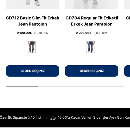
CD712 Basic Slim Fit Erkek
CD704 Regular Fit Etiketli
C
Jean Pantolon
Erkek Jean Pantolon
Fiyat
Fiyat
Fiyat
Fiyat
2,199.99₺
2,939.99₺
2,299.99₺
2,939.99₺
ANTHRACITE
BLUE
BEDEN SEÇINIZ
BEDEN SEÇINIZ
re Özel İlk Siparişte %10 İndirim!
15:00'a Kadar Verilen Siparişler Aynı Gü