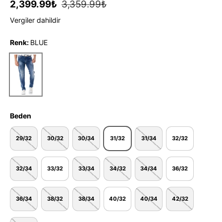
2,399.99₺
3,359.99₺
Vergiler dahildir
Renk:
BLUE
BLUE
Beden
29/32
30/32
30/34
31/32
31/34
32/32
32/34
33/32
33/34
34/32
34/34
36/32
36/34
38/32
38/34
40/32
40/34
42/32