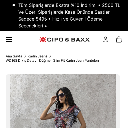
Tüm Siparişlerde Ekstra %10 İndirim! • 2500 TL
GEÇ
Ve Üzeri Siparişlerde Kasa Önünde Saatler
Sadece 549₺ • Hızlı ve Güvenli Ödeme
Seçenekleri •
Menü
Giriş
Sep
Ana Sayfa
Kadın Jeans
WD168 Dikiş Detaylı Düğmeli Slim Fit Kadın Jean Pantolon
TRANSLATION MISSING: TR.ACCESSIBILITY.SKIP_TO_PRODUCT_INFO