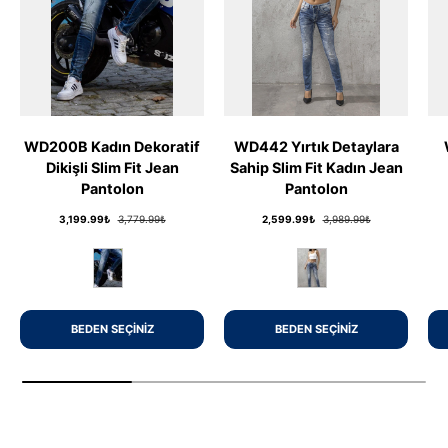
WD200B Kadın Dekoratif
WD442 Yırtık Detaylara
Dikişli Slim Fit Jean
Sahip Slim Fit Kadın Jean
Pantolon
Pantolon
Fiyat
Fiyat
Fiyat
Fiyat
3,199.99₺
3,779.99₺
2,599.99₺
3,989.99₺
BLUE
BLUE
BEDEN SEÇINIZ
BEDEN SEÇINIZ