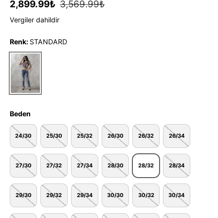
2,899.99₺
3,569.99₺
Vergiler dahildir
Renk:
STANDARD
STANDARD
Beden
24/30
25/30
25/32
26/30
26/32
26/34
27/30
27/32
27/34
28/30
28/32
28/34
29/30
29/32
29/34
30/30
30/32
30/34